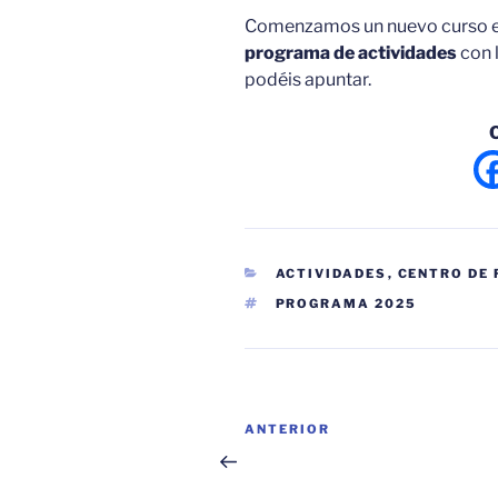
Comenzamos un nuevo curso 
programa de actividades
con 
podéis apuntar.
CATEGORÍAS
ACTIVIDADES
,
CENTRO DE
ETIQUETAS
PROGRAMA 2025
Navegación
Entrada
ANTERIOR
de
anterior: