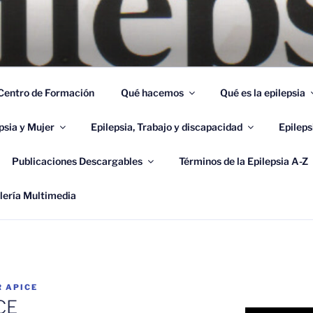
OCIACIÓN ANDALUZA
 Epilepsia y Enfermedades Afines
Centro de Formación
Qué hacemos
Qué es la epilepsia
psia y Mujer
Epilepsia, Trabajo y discapacidad
Epileps
Publicaciones Descargables
Términos de la Epilepsia A-Z
lería Multimedia
R
APICE
CE