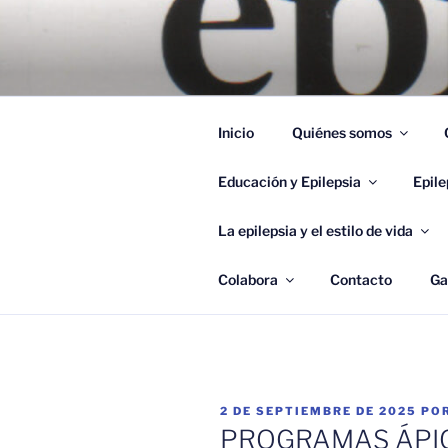
Saltar
al
ÁPICE, AS
contenido
Ápice, Asociación Andaluza de
EPILEPSIA
Inicio
Quiénes somos
Educación y Epilepsia
Epile
La epilepsia y el estilo de vida
Colabora
Contacto
Ga
PUBLICADO
2 DE SEPTIEMBRE DE 2025
PO
EL
PROGRAMAS ÁPI