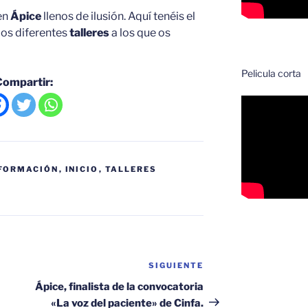
en
Ápice
llenos de ilusión. Aquí tenéis el
los diferentes
talleres
a los que os
Pelicula corta
Compartir:
 FORMACIÓN
,
INICIO
,
TALLERES
SIGUIENTE
Siguiente
entrada
Ápice, finalista de la convocatoria
«La voz del paciente» de Cinfa.