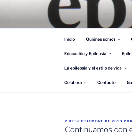
Saltar
al
ÁPICE, AS
contenido
Ápice, Asociación Andaluza de
EPILEPSIA
Inicio
Quiénes somos
Educación y Epilepsia
Epile
La epilepsia y el estilo de vida
Colabora
Contacto
Ga
PUBLICADO
2 DE SEPTIEMBRE DE 2019
PO
EL
Continuamos con el