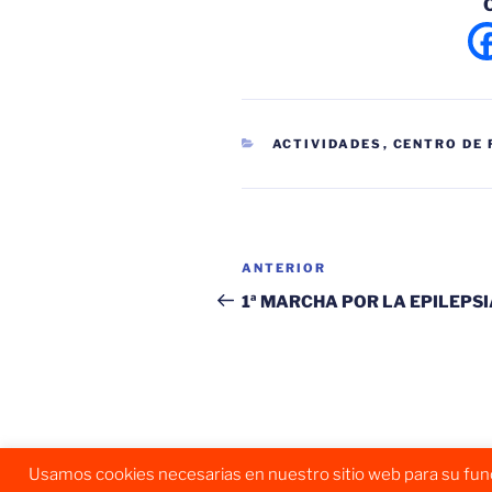
CATEGORÍAS
ACTIVIDADES
,
CENTRO DE
Navegación
Entrada
ANTERIOR
de
anterior:
1ª MARCHA POR LA EPILEPSI
entradas
Usamos cookies necesarias en nuestro sitio web para su funci