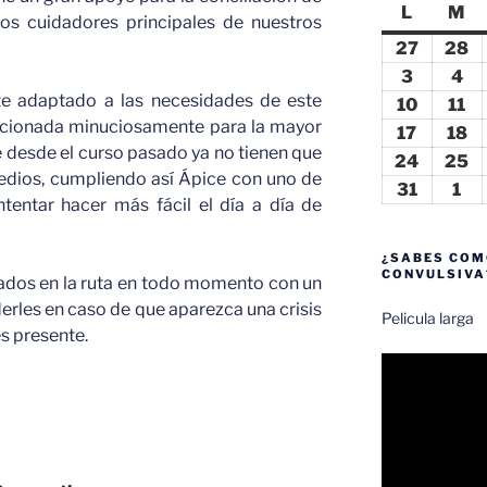
L
lunes
M
ma
 los cuidadores principales de nuestros
27
27
28
2
julio,
ju
3
3
4
4
te adaptado a las necesidades de este
2026
2
agosto,
ag
10
10
11
11
eccionada minuciosamente para la mayor
2026
20
agosto,
ag
17
17
18
1
 desde el curso pasado ya no tienen que
2026
2
agosto,
ag
24
24
25
2
edios, cumpliendo así Ápice con uno de
2026
2
agosto,
ag
31
31
1
1
intentar hacer más fácil el día a día de
2026
2
agosto,
se
2026
20
¿SABES COM
CONVULSIVA
dos en la ruta en todo momento con un
erles en caso de que aparezca una crisis
Pelicula larga
es presente.