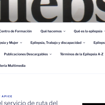
OCIACIÓN ANDALUZA
 Epilepsia y Enfermedades Afines
Centro de Formación
Qué hacemos
Qué es la epilepsia
psia y Mujer
Epilepsia, Trabajo y discapacidad
Epileps
Publicaciones Descargables
Términos de la Epilepsia A-Z
lería Multimedia
R
APICE
 servicio de ruta del