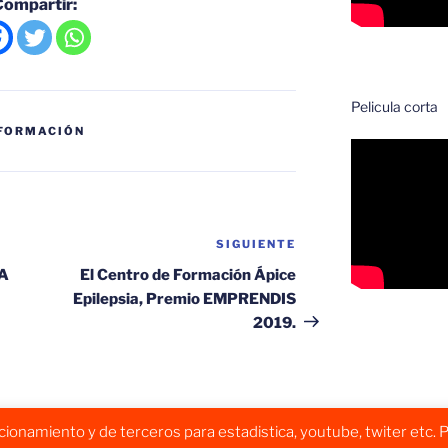
Compartir:
Pelicula corta
 FORMACIÓN
SIGUIENTE
Siguiente
entrada
A
El Centro de Formación Ápice
Epilepsia, Premio EMPRENDIS
2019.
onamiento y de terceros para estadistica, youtube, twiter etc. P