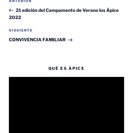
Entrada
ANTERIOR
de
anterior:
21 edición del Campamento de Verano los Ápice
entradas
2022
Siguiente
SIGUIENTE
entrada
CONVIVENCIA FAMILIAR
QUÉ ES ÁPICE