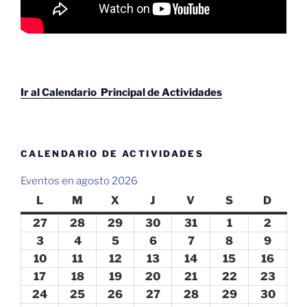
Ir al Calendario Principal de Actividades
CALENDARIO DE ACTIVIDADES
Eventos en agosto 2026
L
lunes
M
martes
X
miércoles
J
jueves
V
viernes
S
sábado
D
domin
27
27
28
28
29
29
30
30
31
31
1
1
2
2
julio,
julio,
julio,
julio,
julio,
agosto,
agosto
3
3
4
4
5
5
6
6
7
7
8
8
9
9
2026
2026
2026
2026
2026
2026
2026
agosto,
agosto,
agosto,
agosto,
agosto,
agosto,
agosto
10
10
11
11
12
12
13
13
14
14
15
15
16
16
2026
2026
2026
2026
2026
2026
2026
agosto,
agosto,
agosto,
agosto,
agosto,
agosto,
agost
17
17
18
18
19
19
20
20
21
21
22
22
23
23
2026
2026
2026
2026
2026
2026
2026
agosto,
agosto,
agosto,
agosto,
agosto,
agosto,
agost
24
24
25
25
26
26
27
27
28
28
29
29
30
30