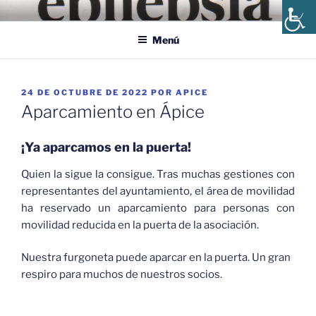
Saltar
ÁPICE, ASOCIACIÓN
Ápice, Asociación Andaluza de Epilepsia y Enfermedades Afines
al
ANDALUZA DE EPILEPSIA
Menú
contenido
PUBLICADO
24 DE OCTUBRE DE 2022
POR
APICE
EL
Aparcamiento en Ápice
¡Ya aparcamos en la puerta!
Quien la sigue la consigue. Tras muchas gestiones con
representantes del ayuntamiento, el área de movilidad
ha reservado un aparcamiento para personas con
movilidad reducida en la puerta de la asociación.
Nuestra furgoneta puede aparcar en la puerta. Un gran
respiro para muchos de nuestros socios.