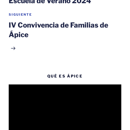
Escuela de Verano 2024
Siguiente
SIGUIENTE
entrada
IV Convivencia de Familias de
Ápice
QUÉ ES ÁPICE