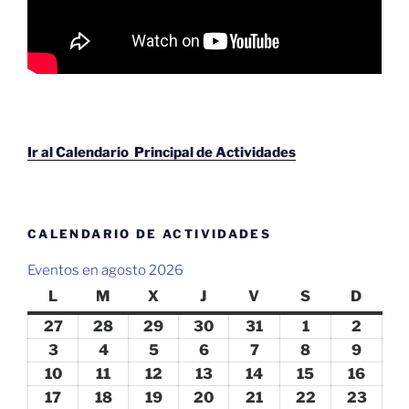
Ir al Calendario Principal de Actividades
CALENDARIO DE ACTIVIDADES
Eventos en agosto 2026
L
lunes
M
martes
X
miércoles
J
jueves
V
viernes
S
sábado
D
domin
27
27
28
28
29
29
30
30
31
31
1
1
2
2
julio,
julio,
julio,
julio,
julio,
agosto,
agosto
3
3
4
4
5
5
6
6
7
7
8
8
9
9
2026
2026
2026
2026
2026
2026
2026
agosto,
agosto,
agosto,
agosto,
agosto,
agosto,
agosto
10
10
11
11
12
12
13
13
14
14
15
15
16
16
2026
2026
2026
2026
2026
2026
2026
agosto,
agosto,
agosto,
agosto,
agosto,
agosto,
agost
17
17
18
18
19
19
20
20
21
21
22
22
23
23