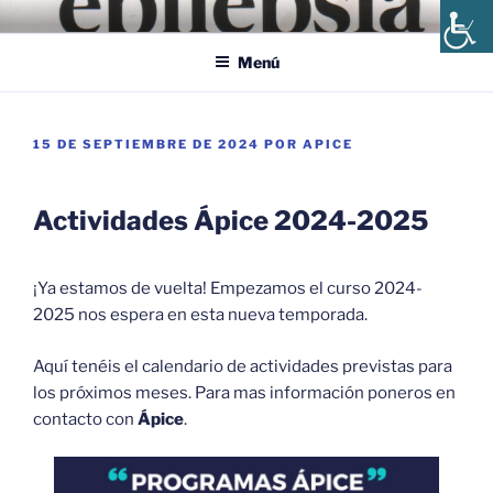
Saltar
ÁPICE, ASOCIACIÓN
Ápice, Asociación Andaluza de Epilepsia y Enfermedades Afines
al
ANDALUZA DE EPILEPSIA
Menú
contenido
PUBLICADO
15 DE SEPTIEMBRE DE 2024
POR
APICE
EL
Actividades Ápice 2024-2025
¡Ya estamos de vuelta! Empezamos el curso 2024-
2025 nos espera en esta nueva temporada.
Aquí tenéis el calendario de actividades previstas para
los próximos meses. Para mas información poneros en
contacto con
Ápice
.