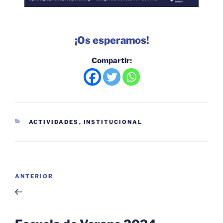
¡Os esperamos!
Compartir:
CATEGORÍAS
ACTIVIDADES
,
INSTITUCIONAL
Navegación
Entrada
ANTERIOR
de
anterior:
entradas