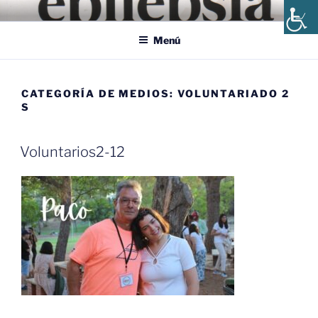
Saltar
ÁPICE, ASOCIACIÓN
Ápice, Asociación Andaluza de Epilepsia y Enfermedades Afines
al
ANDALUZA DE EPILEPSIA
Menú
contenido
CATEGORÍA DE MEDIOS:
VOLUNTARIADO 2
S
Voluntarios2-12