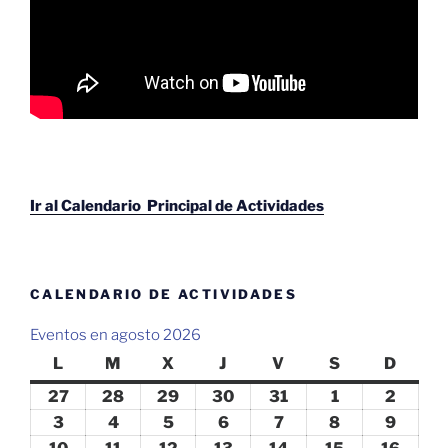
Ir al Calendario Principal de Actividades
CALENDARIO DE ACTIVIDADES
Eventos en agosto 2026
L
lunes
M
martes
X
miércoles
J
jueves
V
viernes
S
sábado
D
domin
27
27
28
28
29
29
30
30
31
31
1
1
2
2
julio,
julio,
julio,
julio,
julio,
agosto,
agosto
3
3
4
4
5
5
6
6
7
7
8
8
9
9
2026
2026
2026
2026
2026
2026
2026
agosto,
agosto,
agosto,
agosto,
agosto,
agosto,
agosto