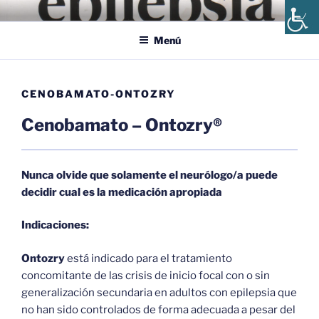
Saltar
ÁPICE, ASOCIACIÓN
Ápice, Asociación Andaluza de Epilepsia y Enfermedades Afines
al
ANDALUZA DE EPILEPSIA
Menú
contenido
CENOBAMATO-ONTOZRY
Cenobamato – Ontozry®
Nunca olvide que solamente el neurólogo/a puede
decidir cual es la medicación apropiada
Indicaciones:
Ontozry
está indicado para el tratamiento
concomitante de las crisis de inicio focal con o sin
generalización secundaria en adultos con epilepsia que
no han sido controlados de forma adecuada a pesar del